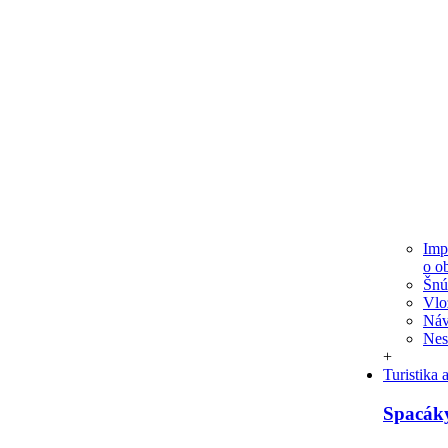
Imp
o o
Šnú
Vlo
Náv
Ne
+
Turistika
Spacák