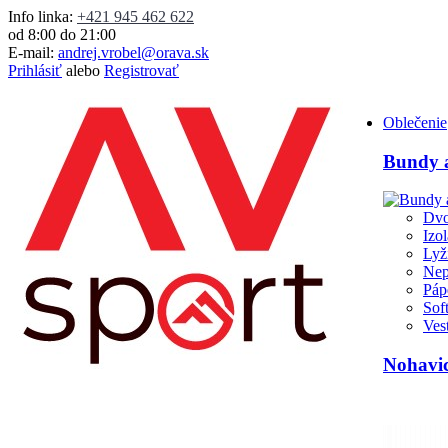
Info linka:
+421 945 462 622
od 8:00 do 21:00
E-mail:
andrej.vrobel@orava.sk
Prihlásiť
alebo
Registrovať
Oblečenie
Bundy a
Dvo
Izo
Lyž
Nep
Páp
Sof
Ves
Nohavic