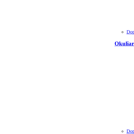
Dop
Okuliar
Dop