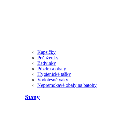
Kapsičky
Peňaženky
Ľadvinky
Púzdra a obaly
Hygienické tašky
Vodotesné vaky
Nepremokavé obaly na batohy
Stany