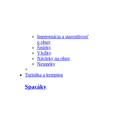
Impregnácia a starostlivosť
o obuv
Šnúrky
Vložky
Návleky na obuv
Nesmeky
+
Turistika a kemping
Spacáky