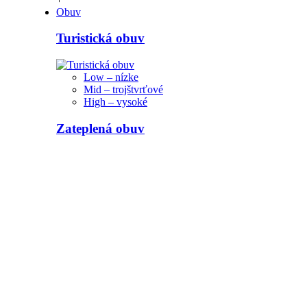
Obuv
Turistická obuv
Low – nízke
Mid – trojštvrťové
High – vysoké
Zateplená obuv