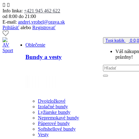
Info linka:
+421 945 462 622
od 8:00 do 21:00
E-mail:
andrej.vrobel@orava.sk
Prihlásiť
alebo
Registrovať
Tvoj košík
0
0,
Oblečenie
Váš nákupný
Bundy a vesty
prázdny!
Dvojzložkové
Izolačné bundy
Lyžiarske bundy
Nepremokavé bundy
Páperové bundy
Softshellové bundy
Vesty