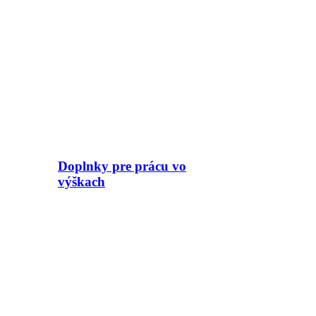
Doplnky pre prácu vo
výškach