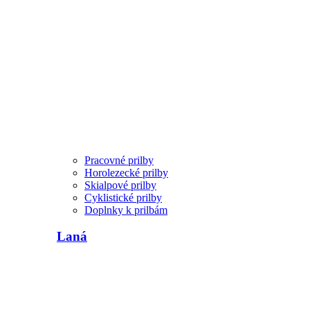
Pracovné prilby
Horolezecké prilby
Skialpové prilby
Cyklistické prilby
Doplnky k prilbám
Laná