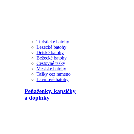
Turistické batohy
Lezecké batohy
Detské batohy
Bežecké batohy
Cestovné tašky
Mestské batohy
Tašky cez rameno
Lavínové batohy
Peňaženky, kapsičky
a doplnky