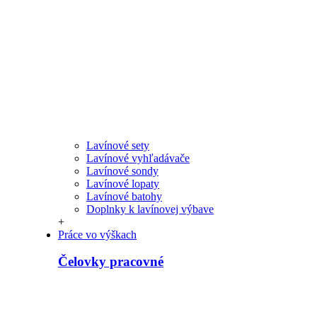
Lavínové sety
Lavínové vyhľadávače
Lavínové sondy
Lavínové lopaty
Lavínové batohy
Doplnky k lavínovej výbave
+
Práce vo výškach
Čelovky pracovné