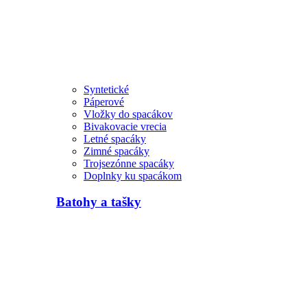
Syntetické
Páperové
Vložky do spacákov
Bivakovacie vrecia
Letné spacáky
Zimné spacáky
Trojsezónne spacáky
Doplnky ku spacákom
Batohy a tašky