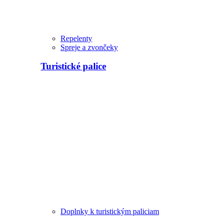
Repelenty
Spreje a zvončeky
Turistické palice
Doplnky k turistickým paliciam