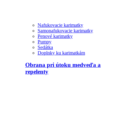
Nafukovacie karimatky
Samonafukovacie karimatky
Penové karimatky
Pumpy
Sedátka
Doplnky ku karimatkám
Obrana pri útoku medveďa a
repelenty