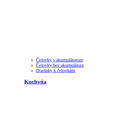
Čelovky s akumulátorom
Čelovky bez akumulátora
Doplnky k čelovkám
Kuchyňa