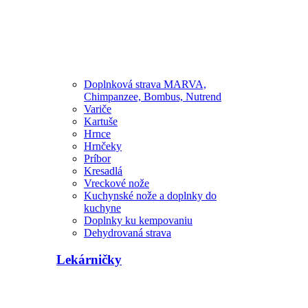
Doplnková strava MARVA,
Chimpanzee, Bombus, Nutrend
Variče
Kartuše
Hrnce
Hrnčeky
Príbor
Kresadlá
Vreckové nože
Kuchynské nože a doplnky do
kuchyne
Doplnky ku kempovaniu
Dehydrovaná strava
Lekárničky