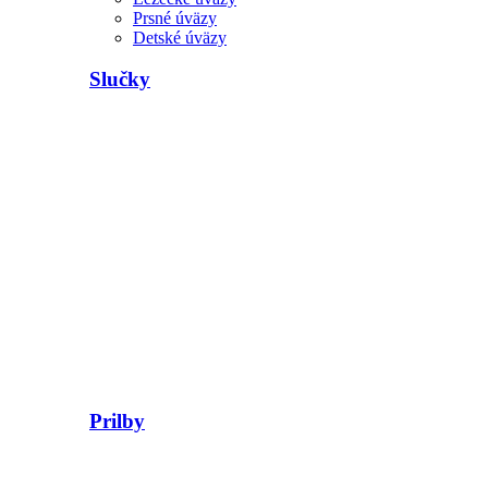
Prsné úväzy
Detské úväzy
Slučky
Prilby