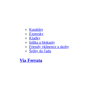
Karabíny
Expresky
Kladky
Istítka a blokanty
Friendy vklinence a skoby
Šróby do ľadu
Via Ferrata