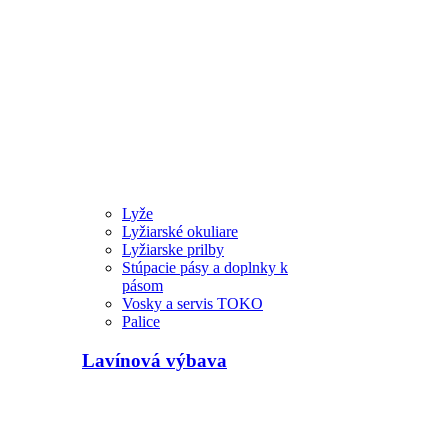
Lyže
Lyžiarské okuliare
Lyžiarske prilby
Stúpacie pásy a doplnky k
pásom
Vosky a servis TOKO
Palice
Lavínová výbava