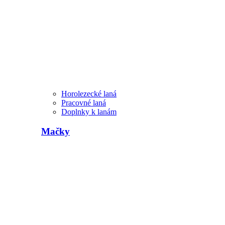
Horolezecké laná
Pracovné laná
Doplnky k lanám
Mačky