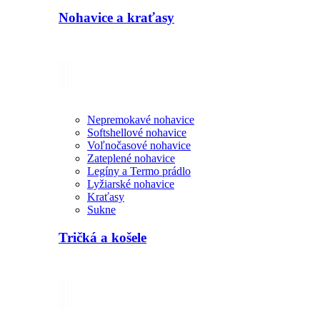
Nohavice a kraťasy
Nepremokavé nohavice
Softshellové nohavice
Voľnočasové nohavice
Zateplené nohavice
Legíny a Termo prádlo
Lyžiarské nohavice
Kraťasy
Sukne
Tričká a košele