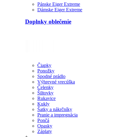
Pánske Eiger Extreme
Dámske Eiger Extreme
Doplnky oblečenie
Čiapky
Ponožky
Spodné prádlo
Výhrevné vrecúška
Čelenky
Šiltovky
Rukavice
Kukly
Šatky a nákrčníky
Pranie a impregnácia
Pončá
Opasky
Záplaty
+