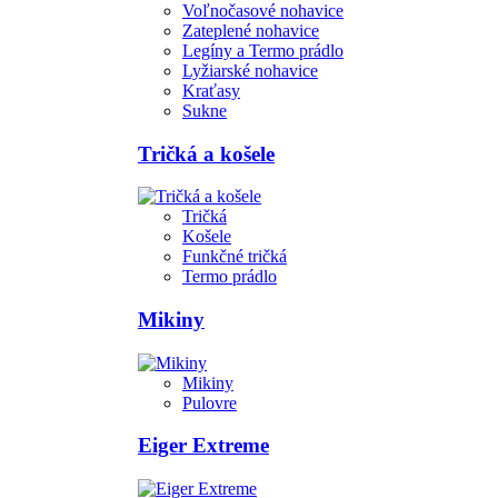
Voľnočasové nohavice
Zateplené nohavice
Legíny a Termo prádlo
Lyžiarské nohavice
Kraťasy
Sukne
Tričká a košele
Tričká
Košele
Funkčné tričká
Termo prádlo
Mikiny
Mikiny
Pulovre
Eiger Extreme