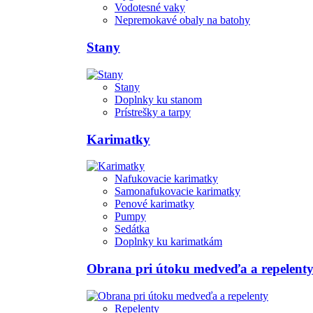
Vodotesné vaky
Nepremokavé obaly na batohy
Stany
Stany
Doplnky ku stanom
Prístrešky a tarpy
Karimatky
Nafukovacie karimatky
Samonafukovacie karimatky
Penové karimatky
Pumpy
Sedátka
Doplnky ku karimatkám
Obrana pri útoku medveďa a repelent
Repelenty