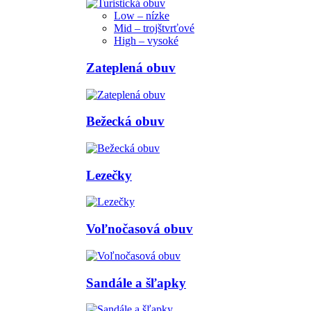
Low – nízke
Mid – trojštvrťové
High – vysoké
Zateplená obuv
Bežecká obuv
Lezečky
Voľnočasová obuv
Sandále a šľapky