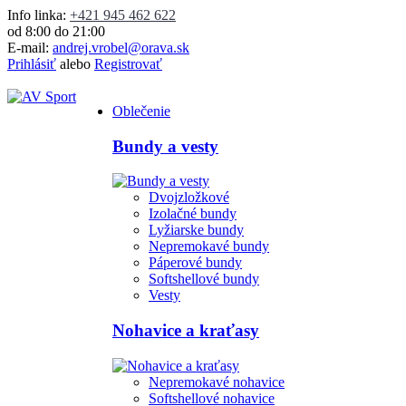
Info linka:
+421 945 462 622
od 8:00 do 21:00
E-mail:
andrej.vrobel@orava.sk
Prihlásiť
alebo
Registrovať
Oblečenie
Bundy a vesty
Dvojzložkové
Izolačné bundy
Lyžiarske bundy
Nepremokavé bundy
Páperové bundy
Softshellové bundy
Vesty
Nohavice a kraťasy
Nepremokavé nohavice
Softshellové nohavice