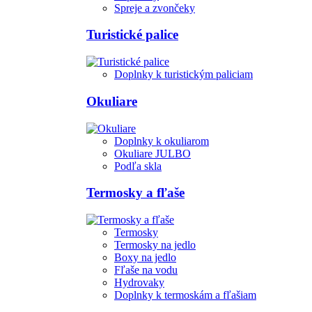
Spreje a zvončeky
Turistické palice
Doplnky k turistickým paliciam
Okuliare
Doplnky k okuliarom
Okuliare JULBO
Podľa skla
Termosky a fľaše
Termosky
Termosky na jedlo
Boxy na jedlo
Fľaše na vodu
Hydrovaky
Doplnky k termoskám a fľašiam