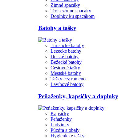
Zimné spacáky
Trojsezónne spacáky
Doplnky ku spacákom
Batohy a tašky
Turistické batohy
Lezecké batohy
Detské batohy
Bežecké batohy
Cestovné tašky
Mestské batohy
Tašky cez rameno
Lavínové batohy
Peňaženky, kapsičky a doplnky
Kapsičky
Peňaženky
Ľadvinky
Púzdra a obaly
Hygienické tašky