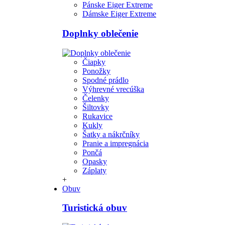
Pánske Eiger Extreme
Dámske Eiger Extreme
Doplnky oblečenie
Čiapky
Ponožky
Spodné prádlo
Výhrevné vrecúška
Čelenky
Šiltovky
Rukavice
Kukly
Šatky a nákrčníky
Pranie a impregnácia
Pončá
Opasky
Záplaty
+
Obuv
Turistická obuv