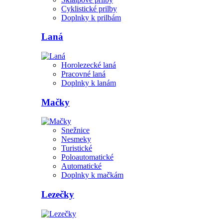
Cyklistické prilby
Doplnky k prilbám
Laná
Horolezecké laná
Pracovné laná
Doplnky k lanám
Mačky
Snežnice
Nesmeky
Turistické
Poloautomatické
Automatické
Doplnky k mačkám
Lezečky