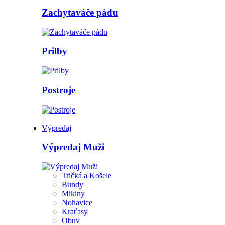
Zachytaváče pádu
Prilby
Postroje
+
Výpredaj
Výpredaj Muži
Tričká a Košele
Bundy
Mikiny
Nohavice
Kraťasy
Obuv