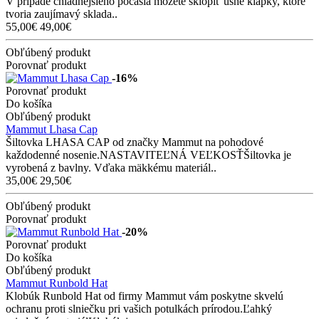
V prípade chladnejšieho počasia môžete sklopiť ušné klapky, ktoré
tvoria zaujímavý sklada..
55,00€
49,00€
Obľúbený produkt
Porovnať produkt
-16%
Porovnať produkt
Do košíka
Obľúbený produkt
Mammut Lhasa Cap
Šiltovka LHASA CAP od značky Mammut na pohodové
každodenné nosenie.NASTAVITEĽNÁ VEĽKOSŤŠiltovka je
vyrobená z bavlny. Vďaka mäkkému materiál..
35,00€
29,50€
Obľúbený produkt
Porovnať produkt
-20%
Porovnať produkt
Do košíka
Obľúbený produkt
Mammut Runbold Hat
Klobúk Runbold Hat od firmy Mammut vám poskytne skvelú
ochranu proti slniečku pri vašich potulkách prírodou.Ľahký