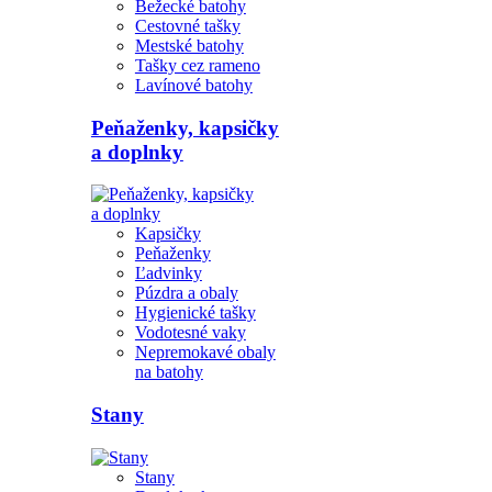
Bežecké batohy
Cestovné tašky
Mestské batohy
Tašky cez rameno
Lavínové batohy
Peňaženky, kapsičky
a doplnky
Kapsičky
Peňaženky
Ľadvinky
Púzdra a obaly
Hygienické tašky
Vodotesné vaky
Nepremokavé obaly
na batohy
Stany
Stany