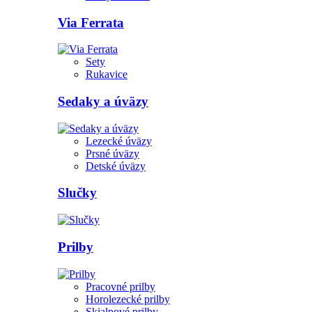
Via Ferrata
Sety
Rukavice
Sedaky a úväzy
Lezecké úväzy
Prsné úväzy
Detské úväzy
Slučky
Prilby
Pracovné prilby
Horolezecké prilby
Skialpové prilby