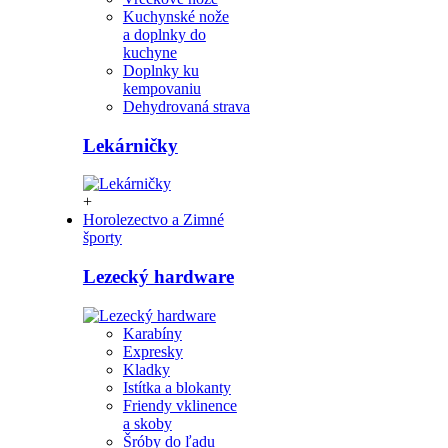
Kuchynské nože
a doplnky do
kuchyne
Doplnky ku
kempovaniu
Dehydrovaná strava
Lekárničky
+
Horolezectvo a Zimné
športy
Lezecký hardware
Karabíny
Expresky
Kladky
Istítka a blokanty
Friendy vklinence
a skoby
Šróby do ľadu