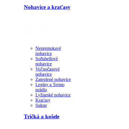
Nohavice a kraťasy
Nepremokavé
nohavice
Softshellové
nohavice
Voľnočasové
nohavice
Zateplené nohavice
Legíny a Termo
prádlo
Lyžiarské nohavice
Kraťasy
Sukne
Tričká a košele