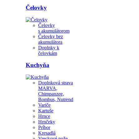
Čelovky
Čelovky
s akumulátorom
Čelovky bez
akumulátora
Doplnky k
čelovkám
Kuchyňa
Doplnková strava
MARVA,
Chimpanzee,
Bombus, Nutrend
Variče
Kartuše
Hrnce
Hrnčeky
Príbor
Kresadlá
Vreckové nože