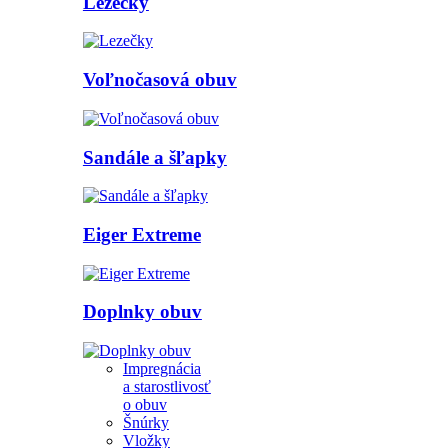
Lezečky
Voľnočasová obuv
Sandále a šľapky
Eiger Extreme
Doplnky obuv
Impregnácia
a starostlivosť
o obuv
Šnúrky
Vložky