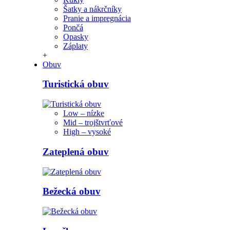
Šatky a nákrčníky
Pranie a impregnácia
Pončá
Opasky
Záplaty
+
Obuv
Turistická obuv
Low – nízke
Mid – trojštvrťové
High – vysoké
Zateplená obuv
Bežecká obuv