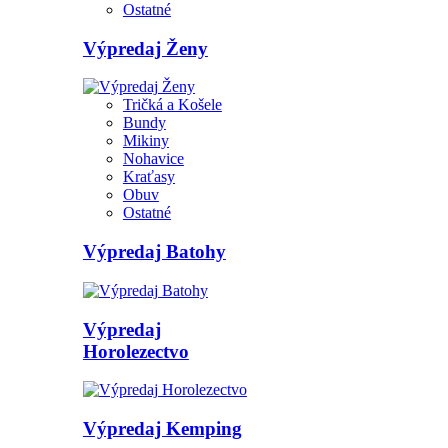
Ostatné
Výpredaj Ženy
Tričká a Košele
Bundy
Mikiny
Nohavice
Kraťasy
Obuv
Ostatné
Výpredaj Batohy
Výpredaj
Horolezectvo
Výpredaj Kemping