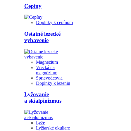
Cepíny
Doplnky k cepínom
Ostatné lezecké
vybavenie
Magnezium
Vrecká na
magnézium
Sprievodcovia
Doplnky k lezeniu
Lyžovanie
a skialpinizmus
Lyže
Lyžiarské okuliare