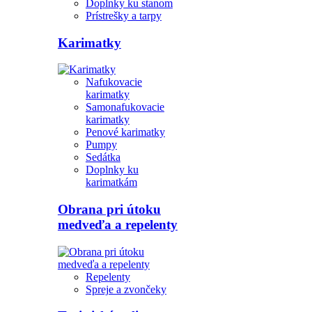
Doplnky ku stanom
Prístrešky a tarpy
Karimatky
Nafukovacie
karimatky
Samonafukovacie
karimatky
Penové karimatky
Pumpy
Sedátka
Doplnky ku
karimatkám
Obrana pri útoku
medveďa a repelenty
Repelenty
Spreje a zvončeky