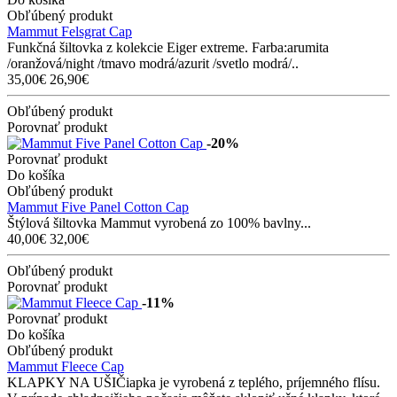
Obľúbený produkt
Mammut Felsgrat Cap
Funkčná šiltovka z kolekcie Eiger extreme. Farba:arumita
/oranžová/night /tmavo modrá/azurit /svetlo modrá/..
35,00€
26,90€
Obľúbený produkt
Porovnať produkt
-20%
Porovnať produkt
Do košíka
Obľúbený produkt
Mammut Five Panel Cotton Cap
Štýlová šiltovka Mammut vyrobená zo 100% bavlny...
40,00€
32,00€
Obľúbený produkt
Porovnať produkt
-11%
Porovnať produkt
Do košíka
Obľúbený produkt
Mammut Fleece Cap
KLAPKY NA UŠIČiapka je vyrobená z teplého, príjemného flísu.