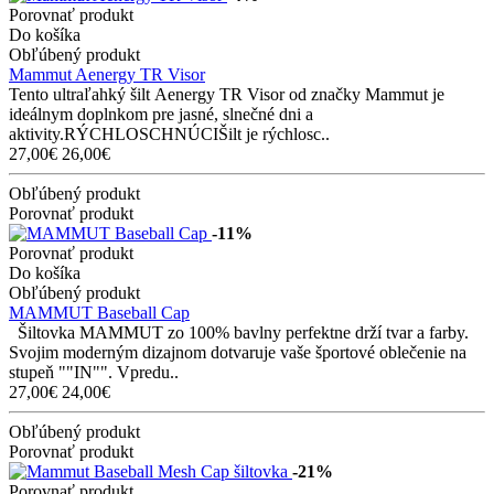
Porovnať produkt
Do košíka
Obľúbený produkt
Mammut Aenergy TR Visor
Tento ultraľahký šilt Aenergy TR Visor od značky Mammut je
ideálnym doplnkom pre jasné, slnečné dni a
aktivity.RÝCHLOSCHNÚCIŠilt je rýchlosc..
27,00€
26,00€
Obľúbený produkt
Porovnať produkt
-11%
Porovnať produkt
Do košíka
Obľúbený produkt
MAMMUT Baseball Cap
Šiltovka MAMMUT zo 100% bavlny perfektne drží tvar a farby.
Svojim moderným dizajnom dotvaruje vaše športové oblečenie na
stupeň ""IN"". Vpredu..
27,00€
24,00€
Obľúbený produkt
Porovnať produkt
-21%
Porovnať produkt