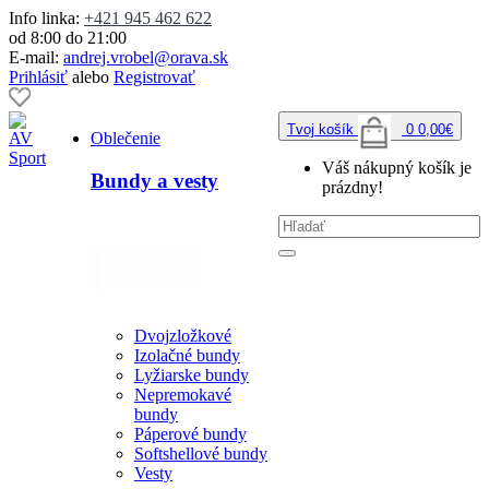
Info linka:
+421 945 462 622
od 8:00 do 21:00
E-mail:
andrej.vrobel@orava.sk
Prihlásiť
alebo
Registrovať
Tvoj košík
0
0,00€
Oblečenie
Váš nákupný košík je
Bundy a vesty
prázdny!
Dvojzložkové
Izolačné bundy
Lyžiarske bundy
Nepremokavé
bundy
Páperové bundy
Softshellové bundy
Vesty