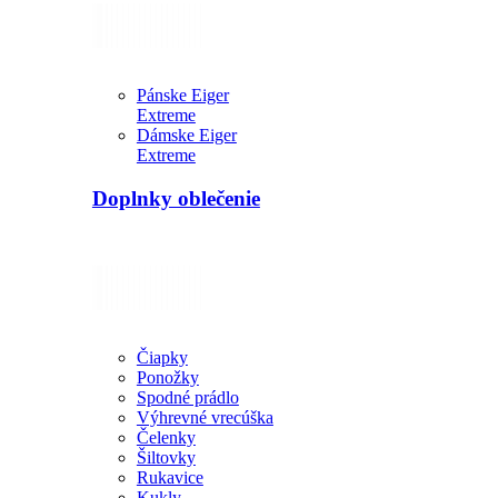
Pánske Eiger
Extreme
Dámske Eiger
Extreme
Doplnky oblečenie
Čiapky
Ponožky
Spodné prádlo
Výhrevné vrecúška
Čelenky
Šiltovky
Rukavice
Kukly