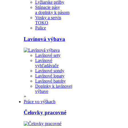
Lyžiarske prilby
Stúpacie pásy
a doplnky k pásom
Vosky a servis
TOKO
Palice
Lavínová výbava
Lavínové sety
Lavínové
vyhľadávače
Lavínové sondy
Lavínové lopaty
Lavínové batohy
Doplnky k lavínovej
výbave
+
Práce vo výškach
Čelovky pracovné