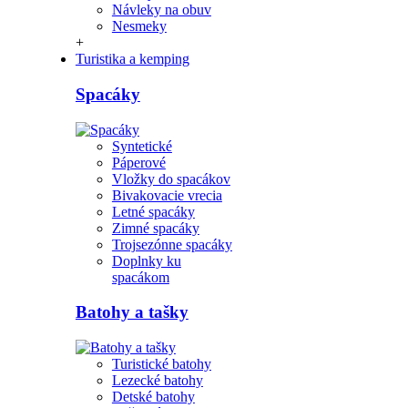
Návleky na obuv
Nesmeky
+
Turistika a kemping
Spacáky
Syntetické
Páperové
Vložky do spacákov
Bivakovacie vrecia
Letné spacáky
Zimné spacáky
Trojsezónne spacáky
Doplnky ku
spacákom
Batohy a tašky
Turistické batohy
Lezecké batohy
Detské batohy