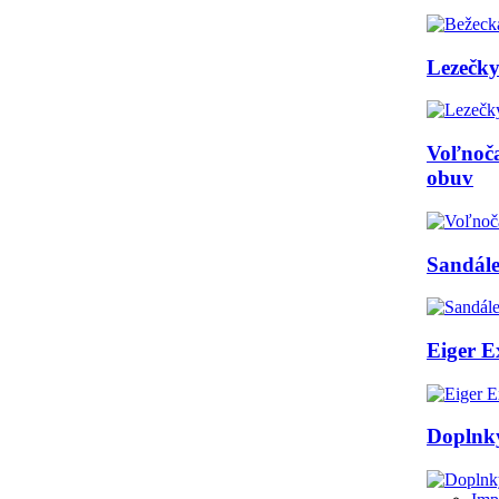
Lezečk
Voľnoč
obuv
Sandále
Eiger E
Doplnk