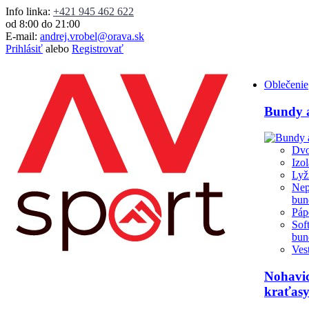
Info linka:
+421 945 462 622
od 8:00 do 21:00
E-mail:
andrej.vrobel@orava.sk
Prihlásiť
alebo
Registrovať
Oblečenie
Bundy a
Dvo
Izo
Lyž
Nep
bun
Páp
Sof
bun
Ves
Nohavic
kraťas