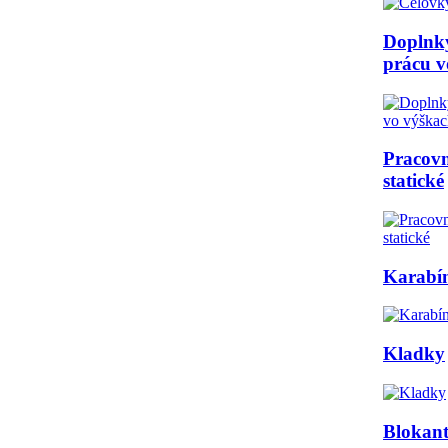
Doplnk
prácu v
Pracovn
statické
Karabí
Kladky
Blokan