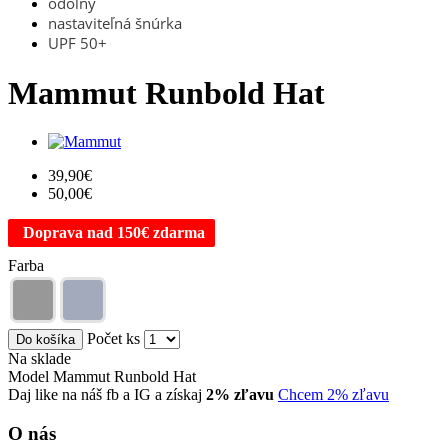
odolný
nastaviteľná šnúrka
UPF 50+
Mammut Runbold Hat
39,90€
50,00€
Doprava nad 150€ zdarma
Farba
Počet ks
Do košíka
Na sklade
Model Mammut Runbold Hat
Daj like na náš fb a IG a získaj
2% zľavu
Chcem 2% zľavu
O nás