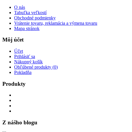
O nás
Tabuľka veľkostí
Obchodné podmienky
Vrátenie tovaru, reklamácia a výmena tovaru
Mapa stránok
Môj účet
Účet
Prihlásiť sa
Nákupný košík
Obľúbené produkty (
0
)
Pokladňa
Produkty
Z nášho blogu