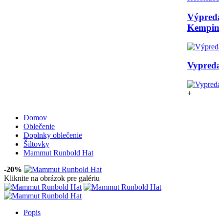
Výpred
Kempi
Vypreda
+
Domov
Oblečenie
Doplnky oblečenie
Šiltovky
Mammut Runbold Hat
-20%
Kliknite na obrázok pre galériu
Popis