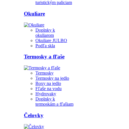
turistickým paliciam
Okuliare
Doplnky k
okuliarom
Okuliare JULBO
Podľa skla
Termosky a fľaše
Termosky
Termosky na jedlo
Boxy na jedlo
Fľaše na vodu
Hydrovaky
Doplnky k
termoskám a fľašiam
Čelovky