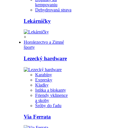
kempovaniu
Dehydrovaná strava
Lekárničky
+
Horolezectvo a Zimné
športy
Lezecký hardware
Karabíny
Expresky
Kladky
Istítka a blokanty
Friendy vklinence
a skoby
Šróby do ľadu
Via Ferrata