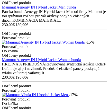
Obľúbený produkt
Mammut Aenergy IN Hybrid Jacket Men bunda
Pánska bunda Aenergy IN Hybrid Jacket Men od firmy Mammut je
tou správnou voľbou pre váš aktívny pohyb v chladných
dňoch.KOMBINÁCIA MATERIÁL..
230,00€
189,90€
Obľúbený produkt
Porovnať produkt
-15%
Porovnať produkt
Do košíka
Obľúbený produkt
Mammut Aenergy IN Hybrid Jacket Women bunda
HREJIVÁ A PRIEDUŠNÁRecyklovaná syntetická izolácia Octa®
Loft hreje aj pri navlhnutí. Priedušné elastické panely poskytujú
vďaka vnútornej vaflovej št..
230,00€
195,00€
Obľúbený produkt
Porovnať produkt
-17%
Porovnať produkt
Do košíka
Obľúbený produkt