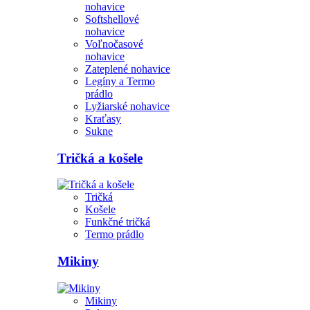
nohavice
Softshellové
nohavice
Voľnočasové
nohavice
Zateplené nohavice
Legíny a Termo
prádlo
Lyžiarské nohavice
Kraťasy
Sukne
Tričká a košele
Tričká
Košele
Funkčné tričká
Termo prádlo
Mikiny
Mikiny