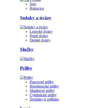
Sety
Rukavice
Sedaky a úväzy
Lezecké úväzy
Prsné úväzy
Detské úväzy
Slučky
Prilby
Pracovné prilby
Horolezecké prilby
Skialpové prilby
Cyklistické prilby
Doplnky k prilbám