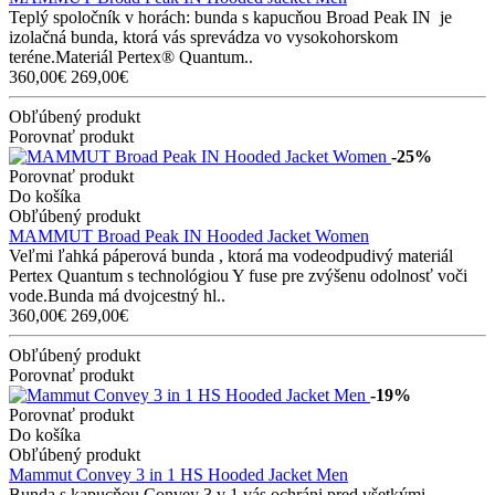
Teplý spoločník v horách: bunda s kapucňou Broad Peak IN je
izolačná bunda, ktorá vás sprevádza vo vysokohorskom
teréne.Materiál Pertex® Quantum..
360,00€
269,00€
Obľúbený produkt
Porovnať produkt
-25%
Porovnať produkt
Do košíka
Obľúbený produkt
MAMMUT Broad Peak IN Hooded Jacket Women
Veľmi ľahká páperová bunda , ktorá ma vodeodpudivý materiál
Pertex Quantum s technológiou Y fuse pre zvýšenu odolnosť voči
vode.Bunda má dvojcestný hl..
360,00€
269,00€
Obľúbený produkt
Porovnať produkt
-19%
Porovnať produkt
Do košíka
Obľúbený produkt
Mammut Convey 3 in 1 HS Hooded Jacket Men
Bunda s kapucňou Convey 3 v 1 vás ochráni pred všetkými