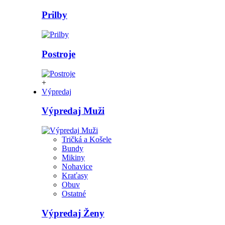
Prilby
Postroje
+
Výpredaj
Výpredaj Muži
Tričká a Košele
Bundy
Mikiny
Nohavice
Kraťasy
Obuv
Ostatné
Výpredaj Ženy