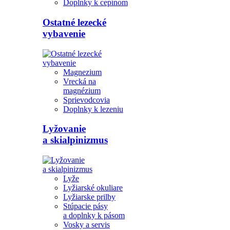
Doplnky k cepínom
Ostatné lezecké
vybavenie
Magnezium
Vrecká na
magnézium
Sprievodcovia
Doplnky k lezeniu
Lyžovanie
a skialpinizmus
Lyže
Lyžiarské okuliare
Lyžiarske prilby
Stúpacie pásy
a doplnky k pásom
Vosky a servis