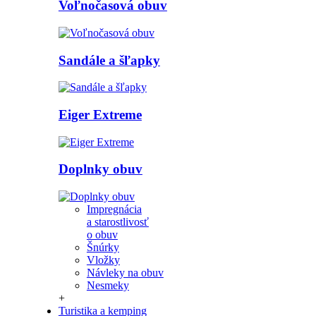
Voľnočasová obuv
Sandále a šľapky
Eiger Extreme
Doplnky obuv
Impregnácia
a starostlivosť
o obuv
Šnúrky
Vložky
Návleky na obuv
Nesmeky
+
Turistika a kemping