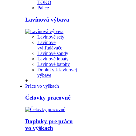
TOKO
Palice
Lavínová výbava
Lavínové sety
Lavínové
vyhľadávače
Lavínové sondy
Lavínové lopaty
Lavínové batohy
Doplnky k lavínovej
výbave
+
Práce vo výškach
Čelovky pracovné
Doplnky pre prácu
vo výškach