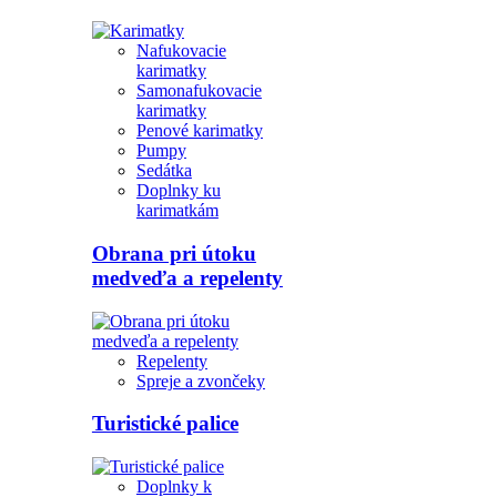
Nafukovacie
karimatky
Samonafukovacie
karimatky
Penové karimatky
Pumpy
Sedátka
Doplnky ku
karimatkám
Obrana pri útoku
medveďa a repelenty
Repelenty
Spreje a zvončeky
Turistické palice
Doplnky k