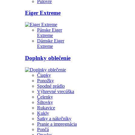
Pulovre
Eiger Extreme
Pánske Eiger
Extreme
Dámske Eiger
Extreme
Doplnky oblečenie
Čiapky
Ponožky
Spodné prádlo
Výhrevné vrecúška
Čelenky
Šiltovky
Rukavice
Kukly
Šatky a nákrčníky
Pranie a impregnácia
Pončá
Opasky