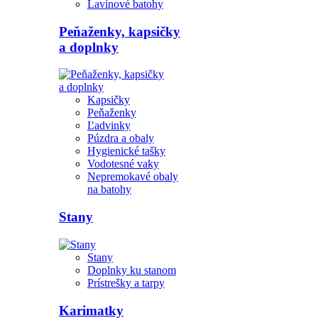
Lavínové batohy
Peňaženky, kapsičky
a doplnky
Kapsičky
Peňaženky
Ľadvinky
Púzdra a obaly
Hygienické tašky
Vodotesné vaky
Nepremokavé obaly
na batohy
Stany
Stany
Doplnky ku stanom
Prístrešky a tarpy
Karimatky