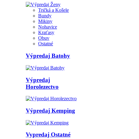
Tričká a Košele
Bundy
Mikiny
Nohavice
Kraťasy
Obuv
Ostatné
Výpredaj Batohy
Výpredaj
Horolezectvo
Výpredaj Kemping
Vypredaj Ostatné