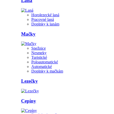
Laná
Horolezecké laná
Pracovné laná
Doplnky k lanám
Mačky
Snežnice
Nesmeky
Turistické
Poloautomatické
Automatické
Doplnky k mačkám
Lezečky
Cepíny