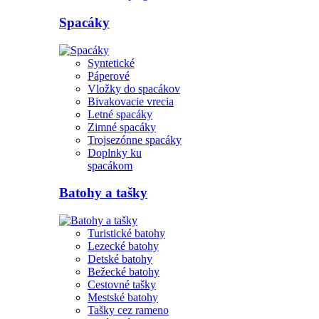
Spacáky
Syntetické
Páperové
Vložky do spacákov
Bivakovacie vrecia
Letné spacáky
Zimné spacáky
Trojsezónne spacáky
Doplnky ku
spacákom
Batohy a tašky
Turistické batohy
Lezecké batohy
Detské batohy
Bežecké batohy
Cestovné tašky
Mestské batohy
Tašky cez rameno