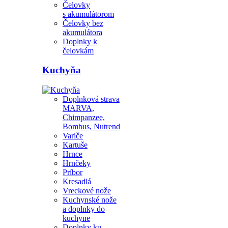
Čelovky
s akumulátorom
Čelovky bez
akumulátora
Doplnky k
čelovkám
Kuchyňa
Doplnková strava
MARVA,
Chimpanzee,
Bombus, Nutrend
Variče
Kartuše
Hrnce
Hrnčeky
Príbor
Kresadlá
Vreckové nože
Kuchynské nože
a doplnky do
kuchyne
Doplnky ku