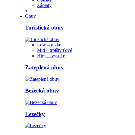
Záplaty
+
Obuv
Turistická obuv
Low – nízke
Mid – trojštvrťové
High – vysoké
Zateplená obuv
Bežecká obuv
Lezečky