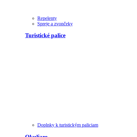
Repelenty
Spreje a zvončeky
Turistické palice
Doplnky k turistickým paliciam
Okuliare