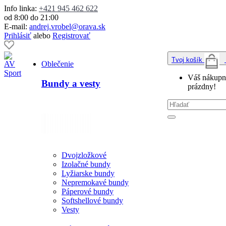
Info linka:
+421 945 462 622
od 8:00 do 21:00
E-mail:
andrej.vrobel@orava.sk
Prihlásiť
alebo
Registrovať
Tvoj košík
Oblečenie
Váš nákupný
Bundy a vesty
prázdny!
Dvojzložkové
Izolačné bundy
Lyžiarske bundy
Nepremokavé bundy
Páperové bundy
Softshellové bundy
Vesty