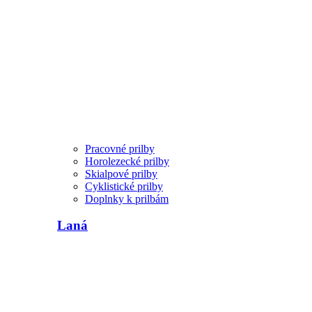
Pracovné prilby
Horolezecké prilby
Skialpové prilby
Cyklistické prilby
Doplnky k prilbám
Laná