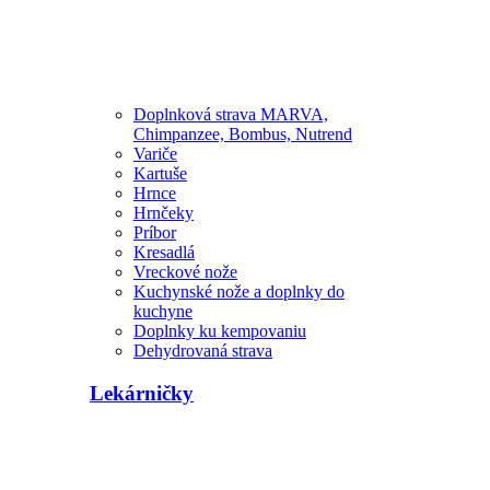
Doplnková strava MARVA,
Chimpanzee, Bombus, Nutrend
Variče
Kartuše
Hrnce
Hrnčeky
Príbor
Kresadlá
Vreckové nože
Kuchynské nože a doplnky do
kuchyne
Doplnky ku kempovaniu
Dehydrovaná strava
Lekárničky