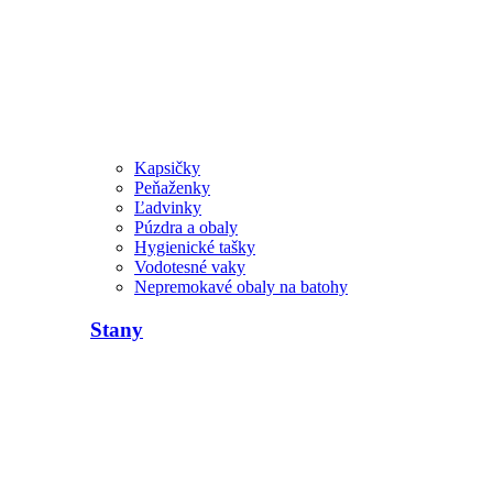
Kapsičky
Peňaženky
Ľadvinky
Púzdra a obaly
Hygienické tašky
Vodotesné vaky
Nepremokavé obaly na batohy
Stany