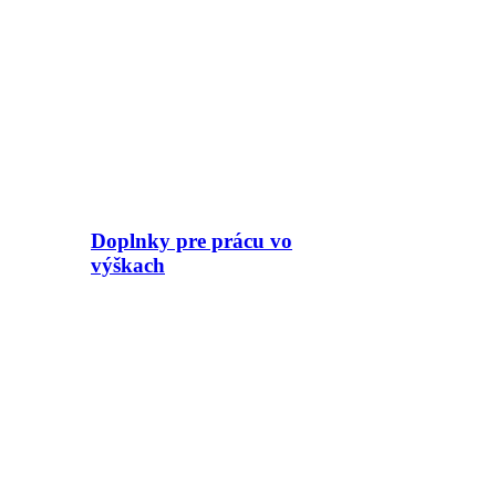
Doplnky pre prácu vo
výškach