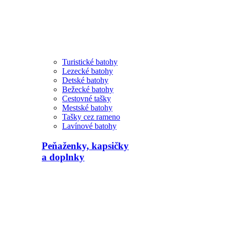
Turistické batohy
Lezecké batohy
Detské batohy
Bežecké batohy
Cestovné tašky
Mestské batohy
Tašky cez rameno
Lavínové batohy
Peňaženky, kapsičky
a doplnky