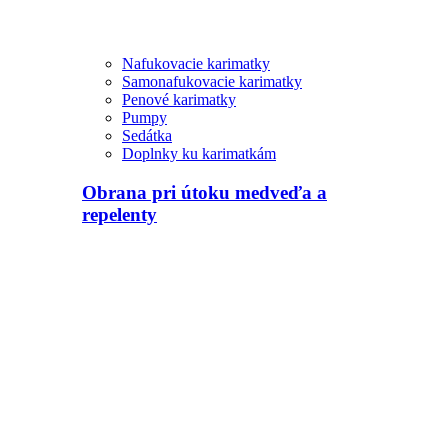
Nafukovacie karimatky
Samonafukovacie karimatky
Penové karimatky
Pumpy
Sedátka
Doplnky ku karimatkám
Obrana pri útoku medveďa a
repelenty