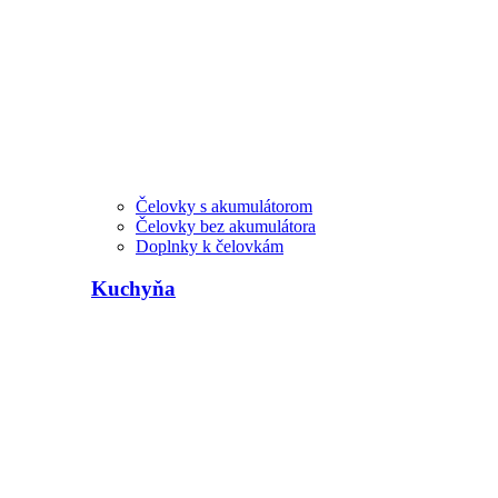
Čelovky s akumulátorom
Čelovky bez akumulátora
Doplnky k čelovkám
Kuchyňa