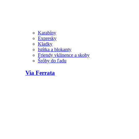
Karabíny
Expresky
Kladky
Istítka a blokanty
Friendy vklinence a skoby
Šróby do ľadu
Via Ferrata