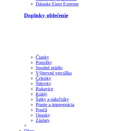
Dámske Eiger Extreme
Doplnky oblečenie
Čiapky
Ponožky
Spodné prádlo
Výhrevné vrecúška
Čelenky
Šiltovky
Rukavice
Kukly
Šatky a nákrčníky
Pranie a impregnácia
Pončá
Opasky
Záplaty
+
Obuv