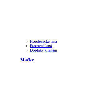
Horolezecké laná
Pracovné laná
Doplnky k lanám
Mačky