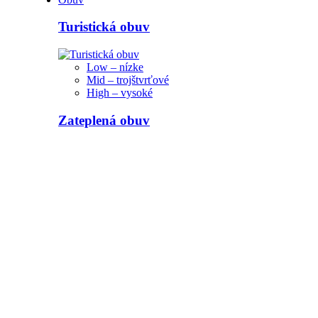
Turistická obuv
Low – nízke
Mid – trojštvrťové
High – vysoké
Zateplená obuv