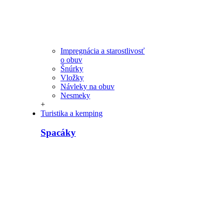
Impregnácia a starostlivosť
o obuv
Šnúrky
Vložky
Návleky na obuv
Nesmeky
+
Turistika a kemping
Spacáky