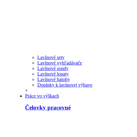
Lavínové sety
Lavínové vyhľadávače
Lavínové sondy
Lavínové lopaty
Lavínové batohy
Doplnky k lavínovej výbave
+
Práce vo výškach
Čelovky pracovné