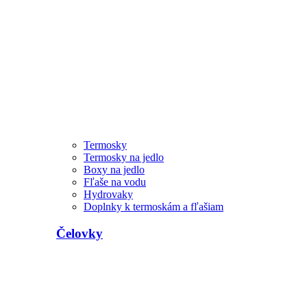
Termosky
Termosky na jedlo
Boxy na jedlo
Fľaše na vodu
Hydrovaky
Doplnky k termoskám a fľašiam
Čelovky