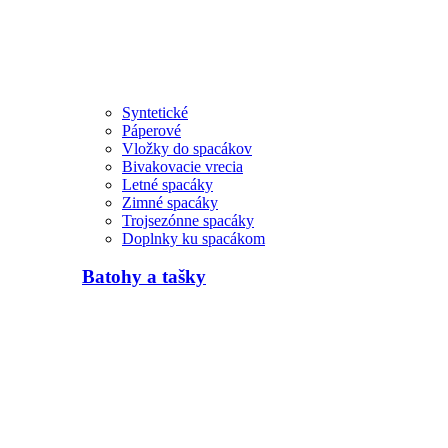
Syntetické
Páperové
Vložky do spacákov
Bivakovacie vrecia
Letné spacáky
Zimné spacáky
Trojsezónne spacáky
Doplnky ku spacákom
Batohy a tašky