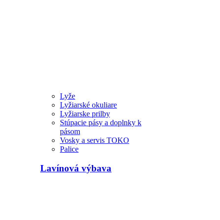
Lyže
Lyžiarské okuliare
Lyžiarske prilby
Stúpacie pásy a doplnky k
pásom
Vosky a servis TOKO
Palice
Lavínová výbava