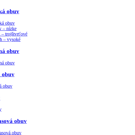
cká obuv
 – nízke
 – trojštvrťové
h – vysoké
ná obuv
á obuv
y
asová obuv