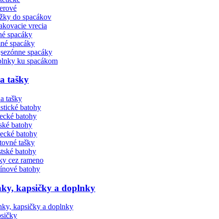
erové
žky do spacákov
akovacie vrecia
né spacáky
né spacáky
jsezónne spacáky
lnky ku spacákom
a tašky
istické batohy
ecké batohy
ské batohy
ecké batohy
tovné tašky
tské batohy
ky cez rameno
ínové batohy
ky, kapsičky a doplnky
sičky