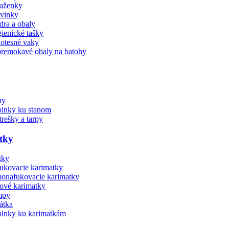
aženky
vinky
dra a obaly
ienické tašky
otesné vaky
remokavé obaly na batohy
ny
lnky ku stanom
trešky a tarpy
tky
ukovacie karimatky
onafukovacie karimatky
ové karimatky
mpy
átka
lnky ku karimatkám