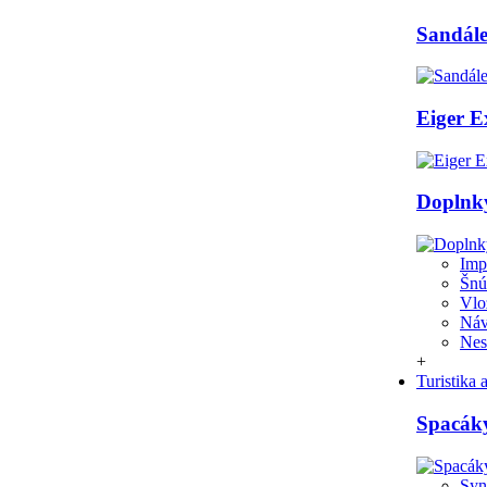
Sandále
Eiger E
Doplnk
Imp
Šnú
Vlo
Náv
Ne
+
Turistika
Spacák
Syn