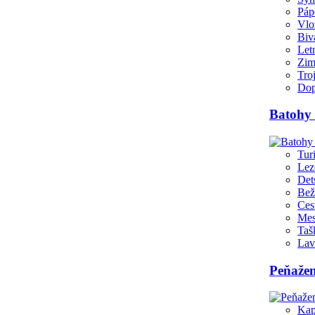
Páp
Vlo
Biv
Let
Zim
Tro
Dop
Batohy 
Tur
Lez
Det
Bež
Ces
Mes
Taš
Lav
Peňažen
Kap