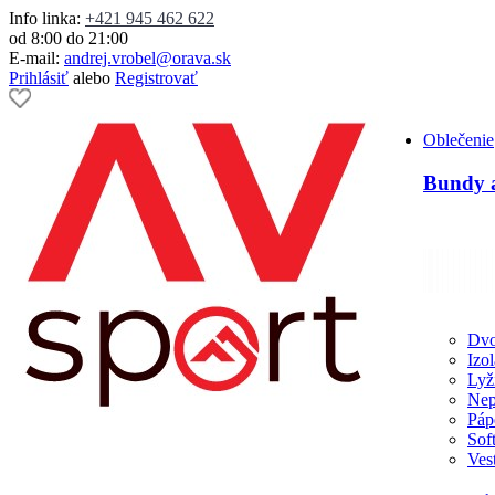
Info linka:
+421 945 462 622
od 8:00 do 21:00
E-mail:
andrej.vrobel@orava.sk
Prihlásiť
alebo
Registrovať
Oblečenie
Bundy a
Dvo
Izo
Lyž
Nep
Páp
Sof
Ves