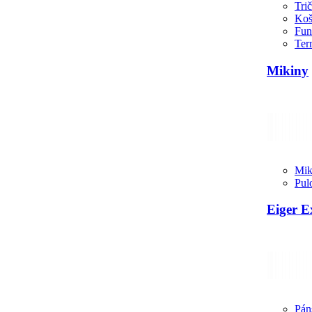
Tri
Koš
Fun
Ter
Mikiny
Mik
Pul
Eiger E
Pán