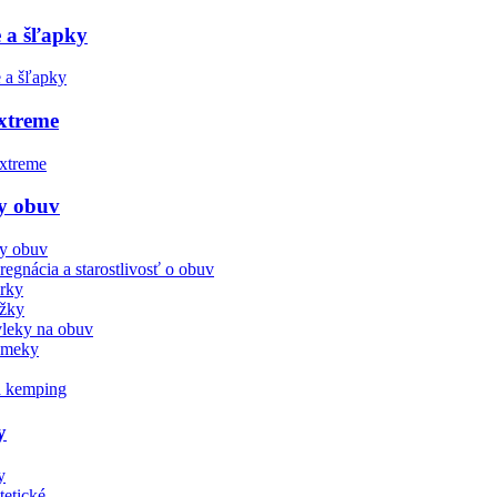
 a šľapky
xtreme
y obuv
regnácia a starostlivosť o obuv
rky
žky
leky na obuv
smeky
 a kemping
y
tetické