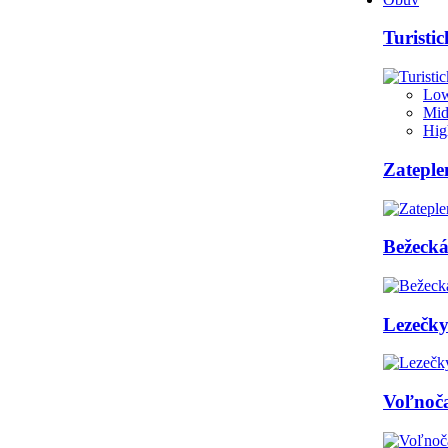
Turisti
Low
Mid
Hig
Zateple
Bežeck
Lezečk
Voľnoč