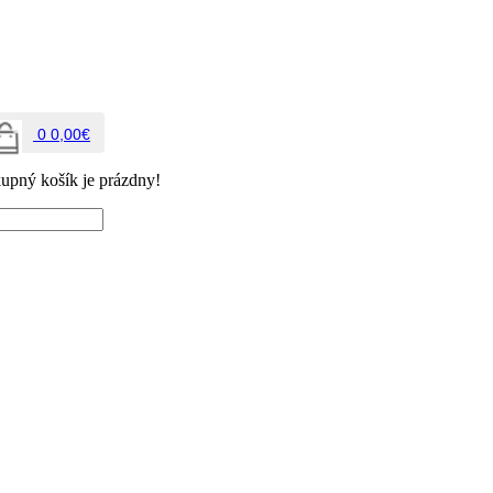
0
0,00€
upný košík je prázdny!