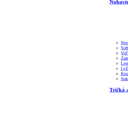
Nohavic
Nep
Sof
Voľ
Zat
Leg
Lyž
Kra
Suk
Tričká 