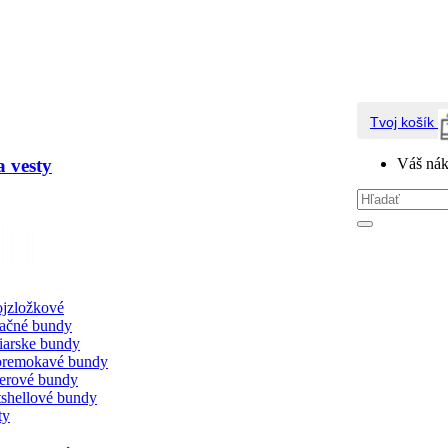
Tvoj košík
 vesty
Váš nák
jzložkové
lačné bundy
iarske bundy
remokavé bundy
erové bundy
tshellové bundy
ty