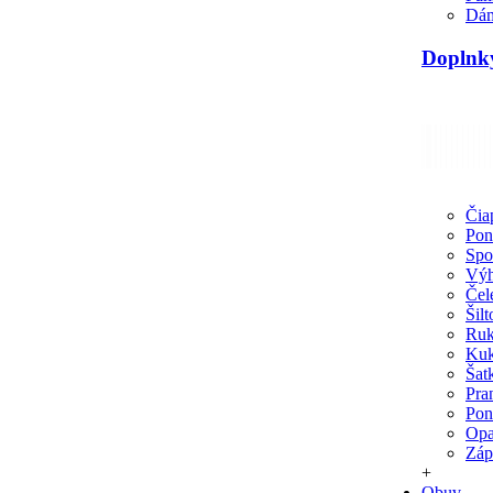
Dám
Doplnky
Čia
Pon
Spo
Výh
Čel
Šil
Ruk
Kuk
Šat
Pra
Pon
Opa
Záp
+
Obuv