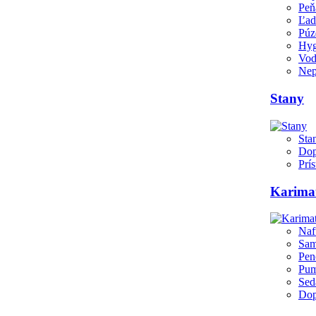
Peň
Ľad
Púz
Hyg
Vod
Nep
Stany
Sta
Dop
Prís
Karima
Naf
Sam
Pen
Pu
Sed
Dop