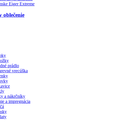
ske Eiger Extreme
 oblečenie
pky
ožky
dné prádlo
revné vrecúška
enky
tovky
avice
ly
ky a nákrčníky
nie a impregnácia
čá
sky
laty