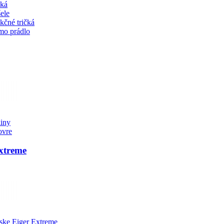
čká
ele
kčné tričká
mo prádlo
iny
ovre
xtreme
ske Eiger Extreme