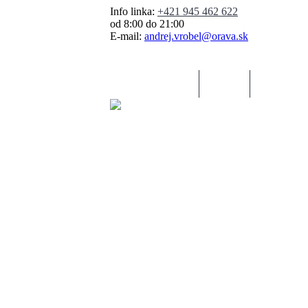
Info linka:
+421 945 462 622
od 8:00 do 21:00
E-mail:
andrej.vrobel@orava.sk
OBLEČENIE
OBUV
TURISTIK
HOROLEZECTVO A ZIMNÉ ŠPORTY