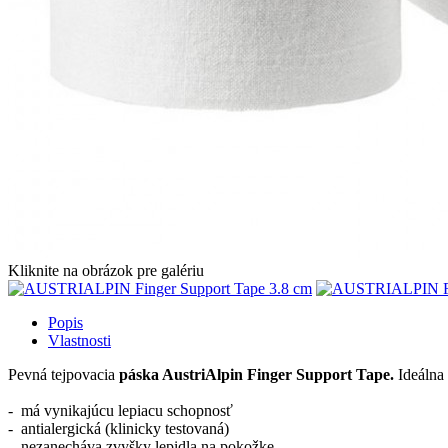
Kliknite na obrázok pre galériu
Popis
Vlastnosti
Pevná tejpovacia
páska AustriAlpin Finger Support Tape.
Ideálna 
- má vynikajúcu lepiacu schopnosť
- antialergická (klinicky testovaná)
- nezanecháva zvyšky lepidla na pokožke