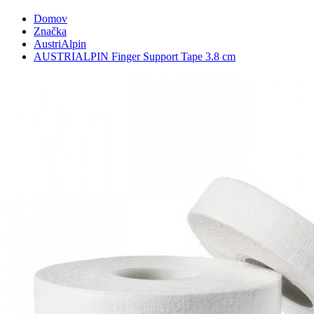
Domov
Značka
AustriAlpin
AUSTRIALPIN Finger Support Tape 3.8 cm