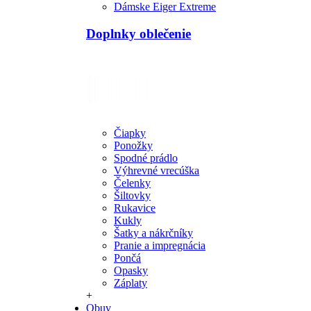
Dámske Eiger Extreme
Doplnky oblečenie
Čiapky
Ponožky
Spodné prádlo
Výhrevné vrecúška
Čelenky
Šiltovky
Rukavice
Kukly
Šatky a nákrčníky
Pranie a impregnácia
Pončá
Opasky
Záplaty
+
Obuv