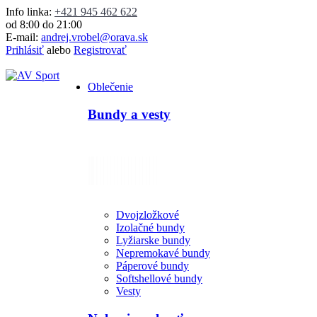
Info linka:
+421 945 462 622
od 8:00 do 21:00
E-mail:
andrej.vrobel@orava.sk
Prihlásiť
alebo
Registrovať
Oblečenie
Bundy a vesty
Dvojzložkové
Izolačné bundy
Lyžiarske bundy
Nepremokavé bundy
Páperové bundy
Softshellové bundy
Vesty