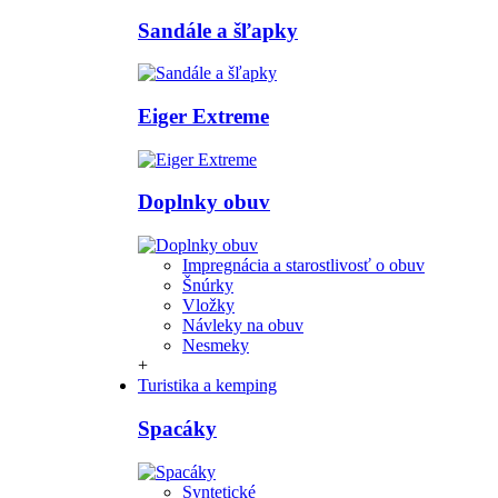
Sandále a šľapky
Eiger Extreme
Doplnky obuv
Impregnácia a starostlivosť o obuv
Šnúrky
Vložky
Návleky na obuv
Nesmeky
+
Turistika a kemping
Spacáky
Syntetické