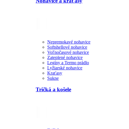
Nohavice a kraťasy
Nepremokavé nohavice
Softshellové nohavice
Voľnočasové nohavice
Zateplené nohavice
Legíny a Termo prádlo
Lyžiarské nohavice
Kraťasy
Sukne
Tričká a košele