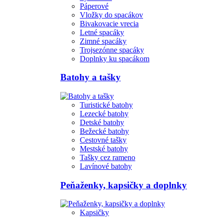
Páperové
Vložky do spacákov
Bivakovacie vrecia
Letné spacáky
Zimné spacáky
Trojsezónne spacáky
Doplnky ku spacákom
Batohy a tašky
Turistické batohy
Lezecké batohy
Detské batohy
Bežecké batohy
Cestovné tašky
Mestské batohy
Tašky cez rameno
Lavínové batohy
Peňaženky, kapsičky a doplnky
Kapsičky