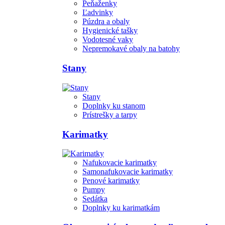
Peňaženky
Ľadvinky
Púzdra a obaly
Hygienické tašky
Vodotesné vaky
Nepremokavé obaly na batohy
Stany
Stany
Doplnky ku stanom
Prístrešky a tarpy
Karimatky
Nafukovacie karimatky
Samonafukovacie karimatky
Penové karimatky
Pumpy
Sedátka
Doplnky ku karimatkám