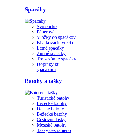
Spacáky
Syntetické
Páperové
Vložky do spacákov
Bivakovacie vrecia
Letné spacáky
Zimné spacáky
Trojsezónne spacáky
Doplnky ku
spacákom
Batohy a tašky
Turistické batohy
Lezecké batohy
Detské batohy
Bežecké batohy
Cestovné tašky
Mestské batohy
Tašky cez rameno