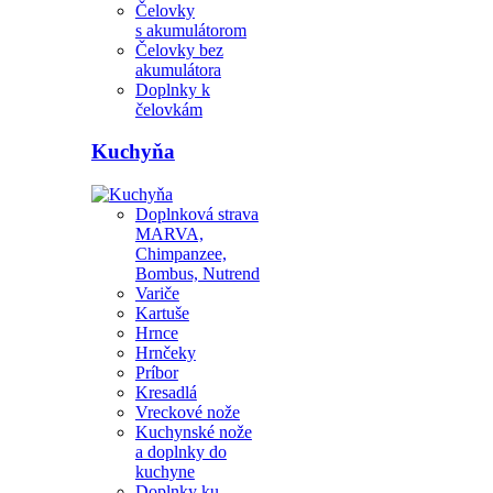
Čelovky
s akumulátorom
Čelovky bez
akumulátora
Doplnky k
čelovkám
Kuchyňa
Doplnková strava
MARVA,
Chimpanzee,
Bombus, Nutrend
Variče
Kartuše
Hrnce
Hrnčeky
Príbor
Kresadlá
Vreckové nože
Kuchynské nože
a doplnky do
kuchyne
Doplnky ku