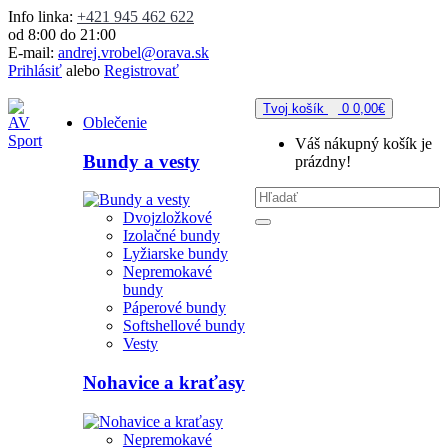
Info linka:
+421 945 462 622
od 8:00 do 21:00
E-mail:
andrej.vrobel@orava.sk
Prihlásiť
alebo
Registrovať
Tvoj košík
0
0,00€
Oblečenie
Váš nákupný košík je
Bundy a vesty
prázdny!
Dvojzložkové
Izolačné bundy
Lyžiarske bundy
Nepremokavé
bundy
Páperové bundy
Softshellové bundy
Vesty
Nohavice a kraťasy
Nepremokavé