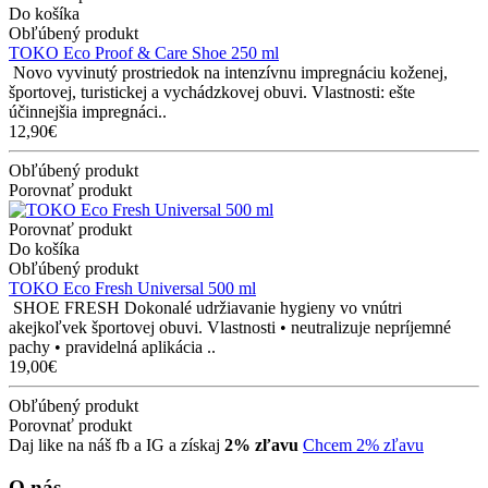
Do košíka
Obľúbený produkt
TOKO Eco Proof & Care Shoe 250 ml
Novo vyvinutý prostriedok na intenzívnu impregnáciu koženej,
športovej, turistickej a vychádzkovej obuvi. Vlastnosti: ešte
účinnejšia impregnáci..
12,90€
Obľúbený produkt
Porovnať produkt
Porovnať produkt
Do košíka
Obľúbený produkt
TOKO Eco Fresh Universal 500 ml
SHOE FRESH Dokonalé udržiavanie hygieny vo vnútri
akejkoľvek športovej obuvi. Vlastnosti • neutralizuje nepríjemné
pachy • pravidelná aplikácia ..
19,00€
Obľúbený produkt
Porovnať produkt
Daj like na náš fb a IG a získaj
2% zľavu
Chcem 2% zľavu
O nás