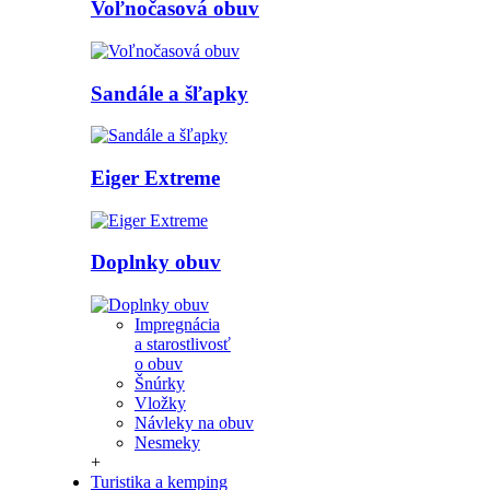
Voľnočasová obuv
Sandále a šľapky
Eiger Extreme
Doplnky obuv
Impregnácia
a starostlivosť
o obuv
Šnúrky
Vložky
Návleky na obuv
Nesmeky
+
Turistika a kemping