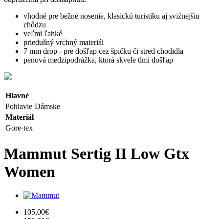
vhodné pre bežné nosenie, klasickú turistiku aj svižnejšiu
chôdzu
veľmi ľahké
priedušný vrchný materiál
7 mm drop - pre došľap cez špičku či stred chodidla
penová medzipodrážka, ktorá skvele tlmí došľap
Hlavné
Pohlavie
Dámske
Materiál
Gore-tex
Mammut Sertig II Low Gtx
Women
105,00€