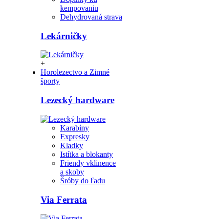
kempovaniu
Dehydrovaná strava
Lekárničky
+
Horolezectvo a Zimné
športy
Lezecký hardware
Karabíny
Expresky
Kladky
Istítka a blokanty
Friendy vklinence
a skoby
Šróby do ľadu
Via Ferrata