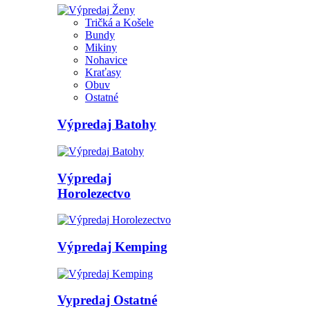
Tričká a Košele
Bundy
Mikiny
Nohavice
Kraťasy
Obuv
Ostatné
Výpredaj Batohy
Výpredaj
Horolezectvo
Výpredaj Kemping
Vypredaj Ostatné