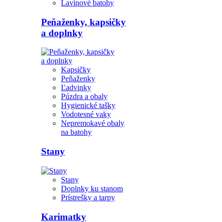
Lavínové batohy
Peňaženky, kapsičky
a doplnky
Kapsičky
Peňaženky
Ľadvinky
Púzdra a obaly
Hygienické tašky
Vodotesné vaky
Nepremokavé obaly
na batohy
Stany
Stany
Doplnky ku stanom
Prístrešky a tarpy
Karimatky