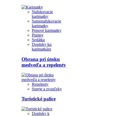
Nafukovacie
karimatky
Samonafukovacie
karimatky
Penové karimatky
Pumpy
Sedátka
Doplnky ku
karimatkám
Obrana pri útoku
medveďa a repelenty
Repelenty
Spreje a zvončeky
Turistické palice
Doplnky k