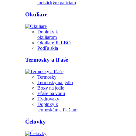
turistickým paliciam
Okuliare
Doplnky k
okuliarom
Okuliare JULBO
Podľa skla
Termosky a fľaše
Termosky
Termosky na jedlo
Boxy na jedlo
Fľaše na vodu
Hydrovaky
Doplnky k
termoskám a fľašiam
Čelovky