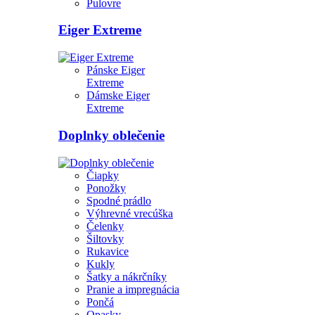
Pulovre
Eiger Extreme
Pánske Eiger
Extreme
Dámske Eiger
Extreme
Doplnky oblečenie
Čiapky
Ponožky
Spodné prádlo
Výhrevné vrecúška
Čelenky
Šiltovky
Rukavice
Kukly
Šatky a nákrčníky
Pranie a impregnácia
Pončá
Opasky