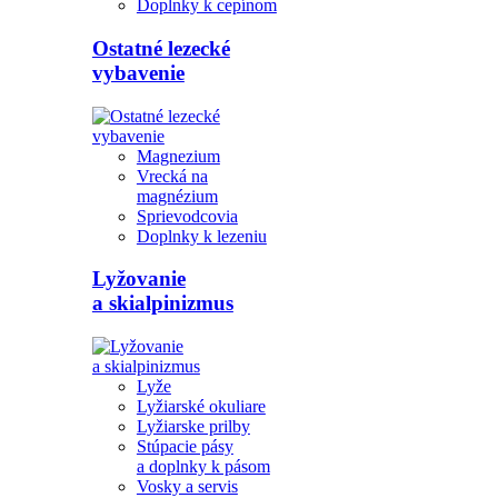
Doplnky k cepínom
Ostatné lezecké
vybavenie
Magnezium
Vrecká na
magnézium
Sprievodcovia
Doplnky k lezeniu
Lyžovanie
a skialpinizmus
Lyže
Lyžiarské okuliare
Lyžiarske prilby
Stúpacie pásy
a doplnky k pásom
Vosky a servis