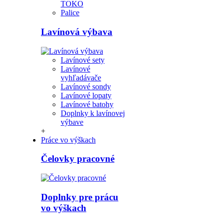
TOKO
Palice
Lavínová výbava
Lavínové sety
Lavínové
vyhľadávače
Lavínové sondy
Lavínové lopaty
Lavínové batohy
Doplnky k lavínovej
výbave
+
Práce vo výškach
Čelovky pracovné
Doplnky pre prácu
vo výškach