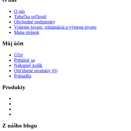
O nás
Tabuľka veľkostí
Obchodné podmienky
Vrátenie tovaru, reklamácia a výmena tovaru
Mapa stránok
Môj účet
Účet
Prihlásiť sa
Nákupný košík
Obľúbené produkty (
0
)
Pokladňa
Produkty
Z nášho blogu