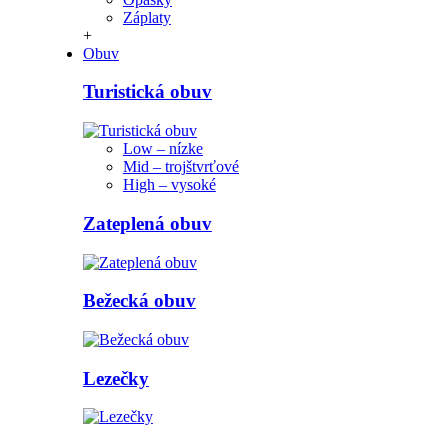
Záplaty
+
Obuv
Turistická obuv
Low – nízke
Mid – trojštvrťové
High – vysoké
Zateplená obuv
Bežecká obuv
Lezečky