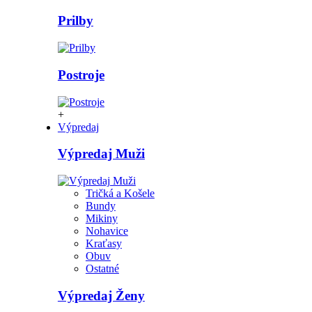
Prilby
Postroje
+
Výpredaj
Výpredaj Muži
Tričká a Košele
Bundy
Mikiny
Nohavice
Kraťasy
Obuv
Ostatné
Výpredaj Ženy