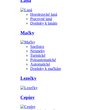
Laná
Horolezecké laná
Pracovné laná
Doplnky k lanám
Mačky
Snežnice
Nesmeky
Turistické
Poloautomatické
Automatické
Doplnky k mačkám
Lezečky
Cepíny