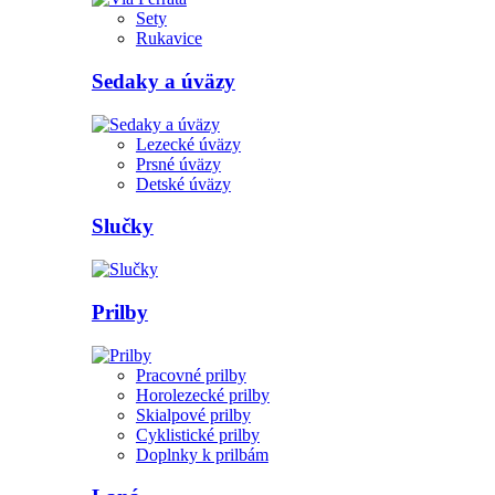
Sety
Rukavice
Sedaky a úväzy
Lezecké úväzy
Prsné úväzy
Detské úväzy
Slučky
Prilby
Pracovné prilby
Horolezecké prilby
Skialpové prilby
Cyklistické prilby
Doplnky k prilbám