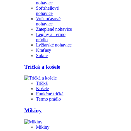
nohavice
Softshellové
nohavice
Voľnočasové
nohavice
Zateplené nohavice
Legíny a Termo
prádlo
Lyžiarské nohavice
Kraťasy
Sukne
Tričká a košele
Tričká
Košele
Funkčné tričká
Termo prádlo
Mikiny
Mikiny