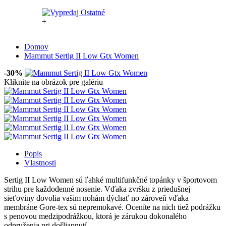
+
Domov
Mammut Sertig II Low Gtx Women
-30%
Kliknite na obrázok pre galériu
Popis
Vlastnosti
Sertig II Low Women sú ľahké multifunkčné topánky v športovom
strihu pre každodenné nosenie. Vďaka zvršku z priedušnej
sieťoviny dovolia vašim nohám dýchať no zároveň vďaka
membráne Gore-tex sú nepremokavé. Oceníte na nich tiež podrážku
s penovou medzipodrážkou, ktorá je zárukou dokonalého
odpruženia pri došliapnutí.