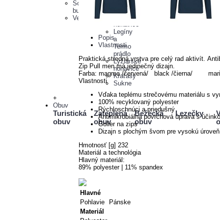
Voľnočasové
Termo
Softshellové
nohavice
prádlo
bundy
Zateplené
Vesty
nohavice
Legíny
Popis
a
Vlastnosti
Termo
prádlo
Praktická stredná vrstva pre celý rad aktivít. A
Lyžiarské
Zip Pull men má jedinečný dizajn.
nohavice
Farba: magma /červená/ black /čierna/ mar
Kraťasy
Vlastnosti
Sukne
Vďaka teplému strečovému materiálu s vy
+
100% recyklovaný polyester
Obuv
Rýchloschnúci a priedušný
Turistická
Zateplená
Bežecká
Lezečky
V
Antimikrobiálna povrchová úprava s účink
obuv
obuv
obuv
Golier na zips
Dizajn s plochým švom pre vysokú úroveň 
Hmotnosť [g] 232
Materiál a technológia
Hlavný materiál:
89% polyester | 11% spandex
Hlavné
Pohlavie
Pánske
Materiál