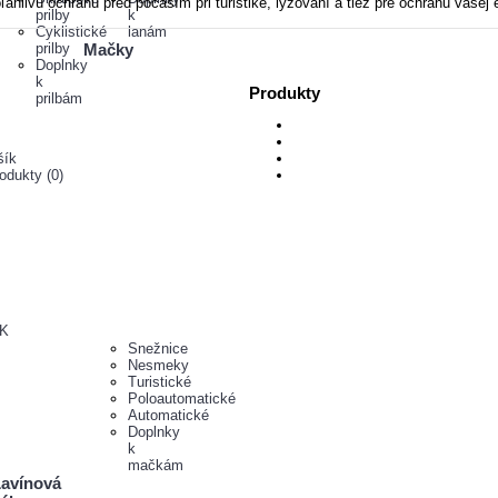
ivú ochranu pred počasím pri turistike, lyžovaní a tiež pre ochranu vašej e
prilby
k
Cyklistické
lanám
prilby
Mačky
Doplnky
k
Produkty
prilbám
šík
odukty (
0
)
K
Snežnice
Nesmeky
Turistické
Poloautomatické
Automatické
Doplnky
k
mačkám
avínová