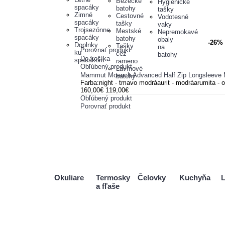
Bežecké
Hygienické
spacáky
batohy
tašky
Zimné
Cestovné
Vodotesné
spacáky
tašky
vaky
Trojsezónne
Mestské
Nepremokavé
spacáky
batohy
obaly
-26%
Doplnky
Tašky
na
Porovnať produkt
ku
cez
batohy
Do košíka
spacákom
rameno
Obľúbený produkt
Lavínové
Mammut Moench Advanced Half Zip Longsleeve
batohy
Farba:night - tmavo modráaurit - modráarumita -
160,00€
119,00€
Obľúbený produkt
Porovnať produkt
Okuliare
Termosky
Čelovky
Kuchyňa
L
a fľaše