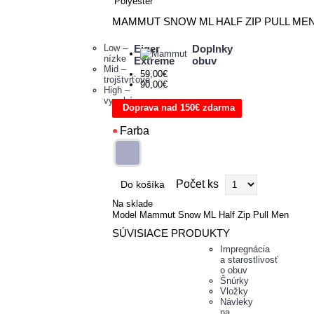
Polyester
MAMMUT SNOW ML HALF ZIP PULL ME
Low –
Eiger
Doplnky
nízke
Extreme
obuv
Mid –
59,00€
trojštvrťové
90,00€
High –
vysoké
Doprava nad 150€ zdarma
Farba
Počet ks
Do košíka
Na sklade
Model Mammut Snow ML Half Zip Pull Men
SÚVISIACE PRODUKTY
Impregnácia
a starostlivosť
o obuv
Šnúrky
Vložky
Návleky
na