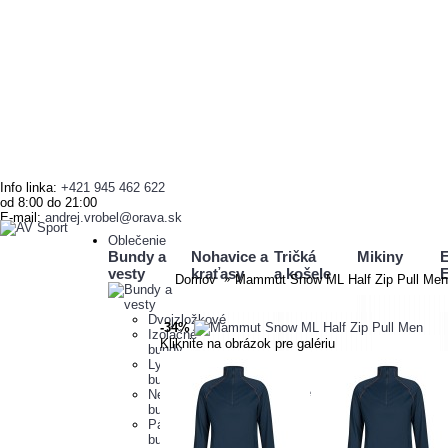
Info linka:
+421 945 462 622
od 8:00 do 21:00
E-mail:
andrej.vrobel@orava.sk
Oblečenie
Bundy a
Nohavice a
Tričká
Mikiny
E
vesty
kraťasy
a košele
E
Domov
Mammut Snow ML Half Zip Pull Men
Dvojzložkové
-34%
Izolačné
Kliknite na obrázok pre galériu
bundy
Lyžiarske
Mikiny
bundy
Pulovre
Nepremokavé
Tričká
Nepremokavé
nohavice
Košele
bundy
Softshellové
Funkčné
Páperové
nohavice
tričká
bundy