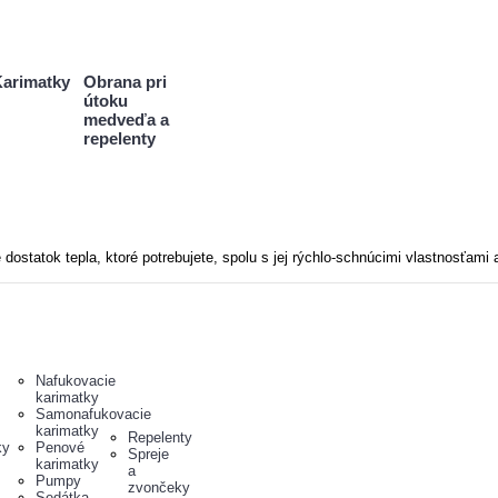
arimatky
Obrana pri
útoku
medveďa a
repelenty
statok tepla, ktoré potrebujete, spolu s jej rýchlo-schnúcimi vlastnosťami 
Nafukovacie
karimatky
Samonafukovacie
karimatky
Repelenty
ky
Penové
Spreje
karimatky
a
Pumpy
zvončeky
Sedátka