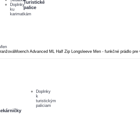
Turistické
Doplnky
palice
ku
karimatkám
 Men
 oranžováMoench Advanced ML Half Zip Longsleeve Men - funkčné prádlo pre 
Doplnky
k
turistickým
paliciam
ekárničky