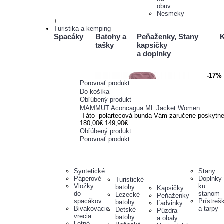
obuv
Nesmeky
+
Turistika a kemping
Spacáky
Batohy a
Peňaženky,
Stany
K
tašky
kapsičky
a doplnky
-17%
Porovnať produkt
Do košíka
Obľúbený produkt
MAMMUT Aconcagua ML Jacket Women
Táto polartecová bunda Vám zaručene poskytne do
180,00€
149,90€
Obľúbený produkt
Porovnať produkt
Syntetické
Stany
Páperové
Doplnky
Turistické
Vložky
ku
batohy
Kapsičky
do
stanom
Lezecké
Peňaženky
spacákov
Prístreš
batohy
Ľadvinky
Bivakovacie
a tarpy
Detské
Púzdra
vrecia
batohy
a obaly
Letné