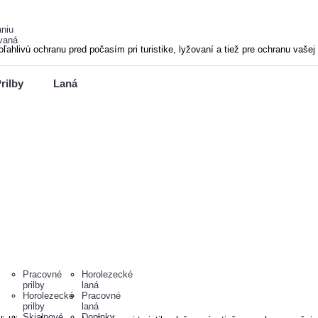
niu
vaná
ivú ochranu pred počasím pri turistike, lyžovaní a tiež pre ochranu vašej e
rilby
Laná
Pracovné
Horolezecké
prilby
laná
Horolezecké
Pracovné
prilby
laná
Skialpové
Doplnky