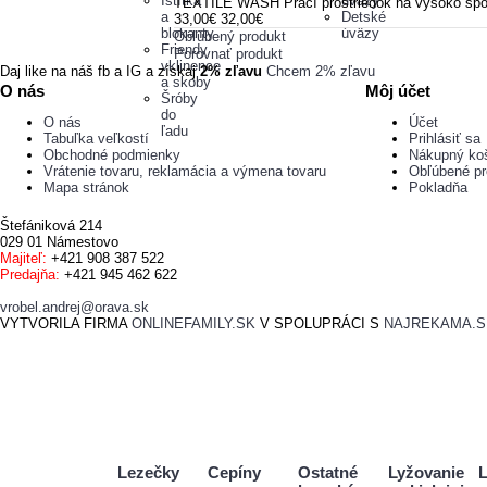
Istítka
úväzy
TEXTILE WASH Prací prostriedok na vysoko spoľahl
a
Detské
33,00€
32,00€
blokanty
úväzy
Obľúbený produkt
Friendy
Porovnať produkt
vklinence
Daj like na náš fb a IG a získaj
2% zľavu
Chcem 2% zľavu
a skoby
O nás
Môj účet
Šróby
do
O nás
Účet
ľadu
Tabuľka veľkostí
Prihlásiť sa
Obchodné podmienky
Nákupný ko
Vrátenie tovaru, reklamácia a výmena tovaru
Obľúbené pr
Mapa stránok
Pokladňa
Štefániková 214
029 01 Námestovo
Majiteľ:
+421 908 387 522
Predajňa:
+421 945 462 622
vrobel.andrej@orava.sk
VYTVORILA FIRMA
ONLINEFAMILY.SK
V SPOLUPRÁCI S
NAJREKAMA.S
Lezečky
Cepíny
Ostatné
Lyžovanie
L