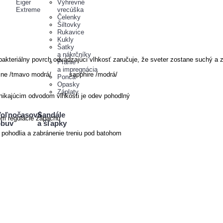
Eiger
Výhrevné
Extreme
vrecúška
Čelenky
Šiltovky
Rukavice
Kukly
Šatky
a nákrčníky
ntibakteriálny povrch odvádzajúci vlhkosť zaručuje, že sveter zostane suchý
Pranie
a impregnácia
ine /tmavo modrá/ sapphire /modrá/
Pončá
Opasky
Záplaty
nikajúcim odvodom vlhkosti je odev pohodlný
oľnočasová
Sandále
om regulácie zápachu
obuv
a šľapky
pohodlia a zabránenie treniu pod batohom