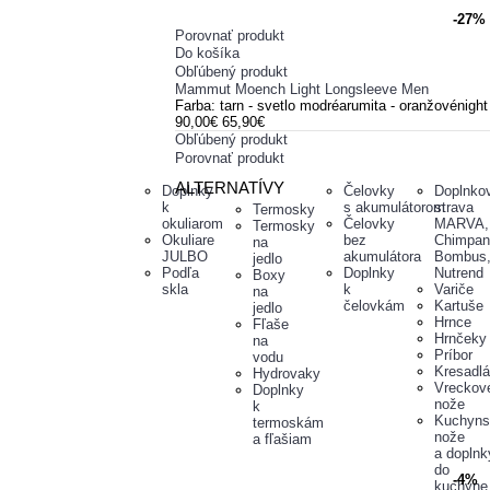
-27%
Porovnať produkt
Do košíka
Obľúbený produkt
Mammut Moench Light Longsleeve Men
Farba: tarn - svetlo modréarumita - oranžovénight
90,00€
65,90€
Obľúbený produkt
Porovnať produkt
ALTERNATÍVY
Doplnky
Čelovky
Doplnko
k
s akumulátorom
strava
Termosky
okuliarom
Čelovky
MARVA,
Termosky
Okuliare
bez
Chimpan
na
JULBO
akumulátora
Bombus
jedlo
Podľa
Doplnky
Nutrend
Boxy
skla
k
Variče
na
čelovkám
Kartuše
jedlo
Hrnce
Fľaše
Hrnčeky
na
Príbor
vodu
Kresadlá
Hydrovaky
Vreckov
Doplnky
nože
k
Kuchyns
termoskám
nože
a fľašiam
a doplnk
do
-4%
kuchyne