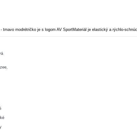
 - tmavo modrétričko je s logom AV SportMateriál je elastický a rýchlo-schnúc
vá
zee,
,
é
ké
y