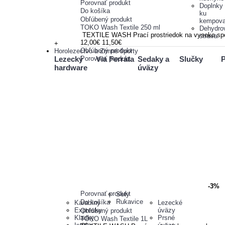
Porovnať produkt
Doplnky
Do košíka
ku
Obľúbený produkt
kempova
TOKO Wash Textile 250 ml
Dehydro
TEXTILE WASH Prací prostriedok na vysoko spoľahl
strava
12,00€
11,50€
+
Obľúbený produkt
Horolezectvo a Zimné športy
Lezecký
Via Ferrata
Sedaky a
Slučky
P
Porovnať produkt
hardware
úväzy
-3%
Porovnať produkt
Sety
Rukavice
Do košíka
Karabíny
Lezecké
Expresky
úväzy
Obľúbený produkt
Kladky
Prsné
TOKO Wash Textile 1L