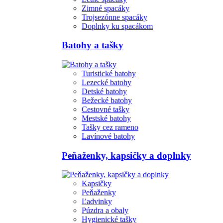
Zimné spacáky
Trojsezónne spacáky
Doplnky ku spacákom
Batohy a tašky
Turistické batohy
Lezecké batohy
Detské batohy
Bežecké batohy
Cestovné tašky
Mestské batohy
Tašky cez rameno
Lavínové batohy
Peňaženky, kapsičky a doplnky
Kapsičky
Peňaženky
Ľadvinky
Púzdra a obaly
Hygienické tašky