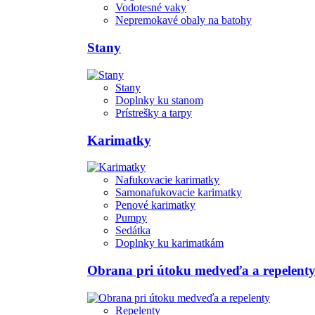
Vodotesné vaky
Nepremokavé obaly na batohy
Stany
Stany
Doplnky ku stanom
Prístrešky a tarpy
Karimatky
Nafukovacie karimatky
Samonafukovacie karimatky
Penové karimatky
Pumpy
Sedátka
Doplnky ku karimatkám
Obrana pri útoku medveďa a repelent
Repelenty