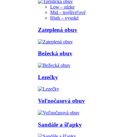
Low – nízke
Mid – trojštvrťové
High – vysoké
Zateplená obuv
Bežecká obuv
Lezečky
Voľnočasová obuv
Sandále a šľapky