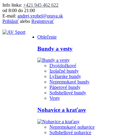
Info linka:
+421 945 462 622
od 8:00 do 21:00
E-mail:
andrej.vrobel@orava.sk
Prihlásiť
alebo
Registrovať
Oblečenie
Bundy a vesty
Dvojzložkové
Izolačné bundy
Lyžiarske bundy
Nepremokavé bundy
Páperové bundy
Softshellové bundy
Vesty
Nohavice a kraťasy
Nepremokavé nohavice
Softshellové nohavice