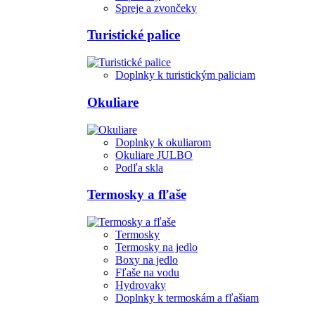
Spreje a zvončeky
Turistické palice
Doplnky k turistickým paliciam
Okuliare
Doplnky k okuliarom
Okuliare JULBO
Podľa skla
Termosky a fľaše
Termosky
Termosky na jedlo
Boxy na jedlo
Fľaše na vodu
Hydrovaky
Doplnky k termoskám a fľašiam