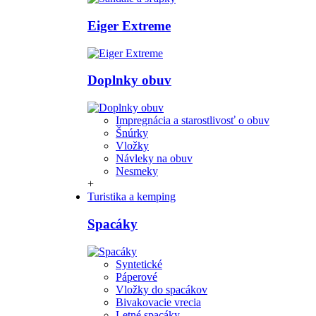
Eiger Extreme
Doplnky obuv
Impregnácia a starostlivosť o obuv
Šnúrky
Vložky
Návleky na obuv
Nesmeky
+
Turistika a kemping
Spacáky
Syntetické
Páperové
Vložky do spacákov
Bivakovacie vrecia
Letné spacáky