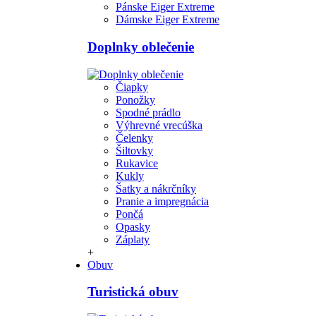
Pánske Eiger Extreme
Dámske Eiger Extreme
Doplnky oblečenie
Čiapky
Ponožky
Spodné prádlo
Výhrevné vrecúška
Čelenky
Šiltovky
Rukavice
Kukly
Šatky a nákrčníky
Pranie a impregnácia
Pončá
Opasky
Záplaty
+
Obuv
Turistická obuv