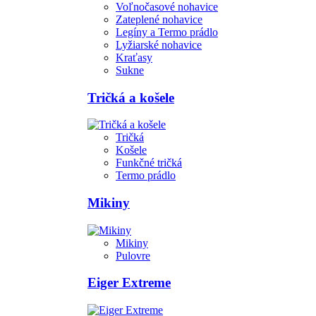
Voľnočasové nohavice
Zateplené nohavice
Legíny a Termo prádlo
Lyžiarské nohavice
Kraťasy
Sukne
Tričká a košele
Tričká
Košele
Funkčné tričká
Termo prádlo
Mikiny
Mikiny
Pulovre
Eiger Extreme